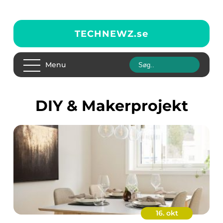
TECHNEWZ.
se
Menu
DIY & Makerprojekt
16. okt