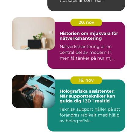
tidskapslar som f&a...
20. nov
Historien om mjukvara för
nätverkshantering
Nätverkshantering är en
central del av modern IT,
men få tänker på hur mj...
16. nov
Holografiska assistenter:
När supporttekniker kan
guida dig i 3D i realtid
Teknisk support håller på att
förändras radikalt med hjälp
av holografisk...