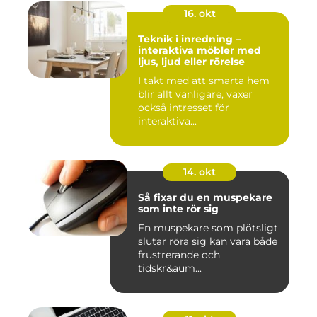
16. okt
Teknik i inredning –
interaktiva möbler med
ljus, ljud eller rörelse
I takt med att smarta hem
blir allt vanligare, växer
också intresset för
interaktiva...
14. okt
Så fixar du en muspekare
som inte rör sig
En muspekare som plötsligt
slutar röra sig kan vara både
frustrerande och
tidskr&aum...