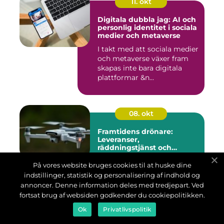
11. okt
Digitala dubbla jag: AI och
personlig identitet i sociala
medier och metaverse
I takt med att sociala medier
och metaverse växer fram
skapas inte bara digitala
plattformar &n...
08. okt
Framtidens drönare:
Leveranser,
räddningstjänst och
storskaliga
Drönartekniken har
övervakningssystem
På vores website bruges cookies til at huske dine
utvecklats snabbt de senaste
indstillinger, statistik og personalisering af indhold og
åren och lovar att förändra
annoncer. Denne information deles med tredjepart. Ved
b&a...
fortsat brug af websiden godkender du cookiepolitikken.
Ok
Privatlivspolitik