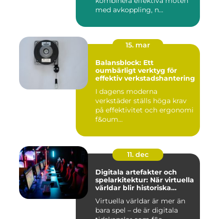
kombinera effektiva möten
med avkoppling, n...
15. mar
Balansblock: Ett
oumbärligt verktyg för
effektiv verkstadshantering
I dagens moderna
verkstäder ställs höga krav
på effektivitet och ergonomi
f&oum...
11. dec
Digitala artefakter och
spelarkitektur: När virtuella
världar blir historiska
dokument
Virtuella världar är mer än
bara spel – de är digitala