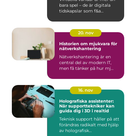
bara spel – de är digitala
tidskapslar som f&a...
20. nov
Historien om mjukvara för
nätverkshantering
Nätverkshantering är en
central del av modern IT,
men få tänker på hur mj...
16. nov
Holografiska assistenter:
När supporttekniker kan
guida dig i 3D i realtid
Teknisk support håller på att
förändras radikalt med hjälp
av holografisk...