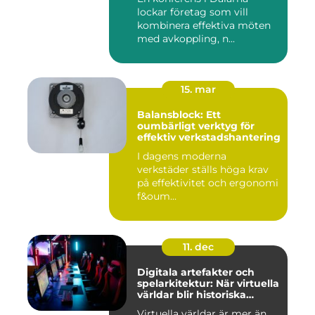
lockar företag som vill
kombinera effektiva möten
med avkoppling, n...
15. mar
Balansblock: Ett
oumbärligt verktyg för
effektiv verkstadshantering
I dagens moderna
verkstäder ställs höga krav
på effektivitet och ergonomi
f&oum...
11. dec
Digitala artefakter och
spelarkitektur: När virtuella
världar blir historiska
dokument
Virtuella världar är mer än