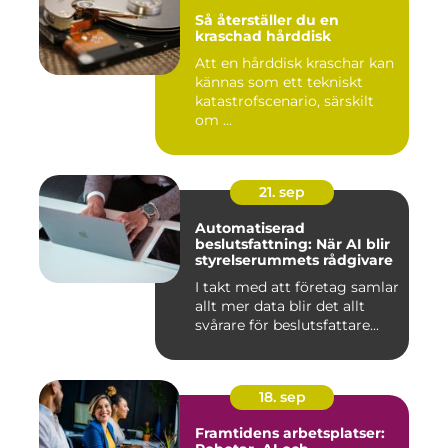
Så återställer du en
kraschad hårddisk
Att en hårddisk kraschar kan
kännas som ett tekniskt
katastrofscenario, särskilt
om ...
21. sep
Automatiserad
beslutsfattning: När AI blir
styrelserummets rådgivare
I takt med att företag samlar
allt mer data blir det allt
svårare för beslutsfattare...
18. sep
Framtidens arbetsplatser: