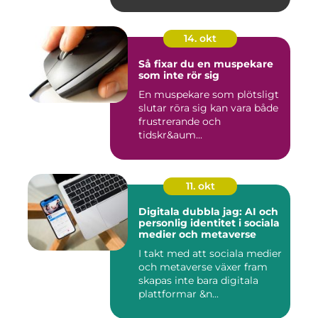
14. okt
Så fixar du en muspekare
som inte rör sig
En muspekare som plötsligt
slutar röra sig kan vara både
frustrerande och
tidskr&aum...
11. okt
Digitala dubbla jag: AI och
personlig identitet i sociala
medier och metaverse
I takt med att sociala medier
och metaverse växer fram
skapas inte bara digitala
plattformar &n...