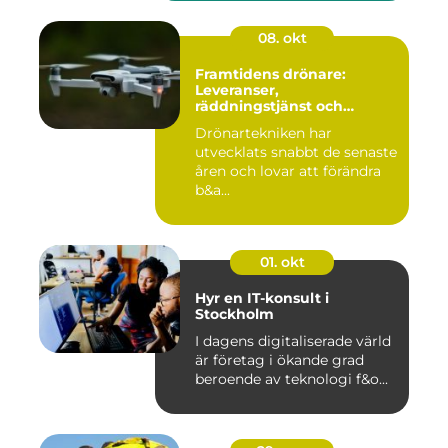
08. okt
Framtidens drönare:
Leveranser,
räddningstjänst och
storskaliga
Drönartekniken har
övervakningssystem
utvecklats snabbt de senaste
åren och lovar att förändra
b&a...
01. okt
Hyr en IT-konsult i
Stockholm
I dagens digitaliserade värld
är företag i ökande grad
beroende av teknologi f&o...