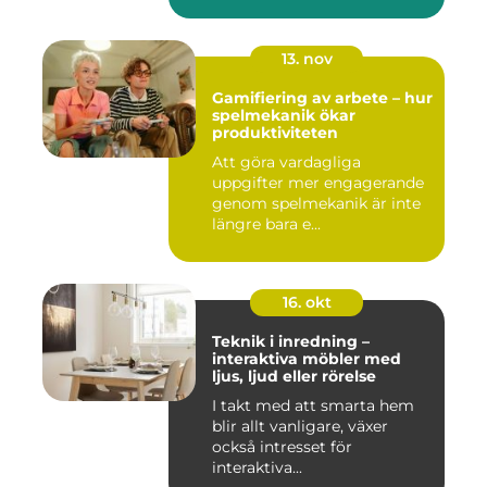
13. nov
Gamifiering av arbete – hur
spelmekanik ökar
produktiviteten
Att göra vardagliga
uppgifter mer engagerande
genom spelmekanik är inte
längre bara e...
16. okt
Teknik i inredning –
interaktiva möbler med
ljus, ljud eller rörelse
I takt med att smarta hem
blir allt vanligare, växer
också intresset för
interaktiva...