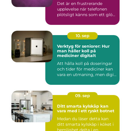
Det är en frustrerande
upplevelse när telefonen
plötsligt känns som ett glö...
10. sep
Verktyg för seniorer: Hur
man håller koll på
mediciner digitalt
Att hålla koll på doseringar
och tider för mediciner kan
vara en utmaning, men digi...
09. sep
Ditt smarta kylskåp kan
vara med i ett ryskt botnet
Medan du läser detta kan
ditt smarta kylskåp i köket i
hemlighet delta i en