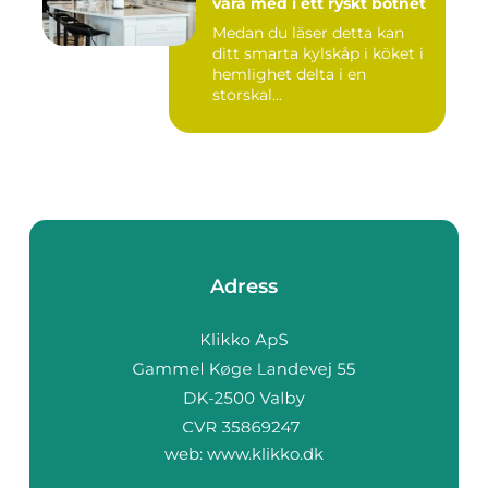
vara med i ett ryskt botnet
Medan du läser detta kan
ditt smarta kylskåp i köket i
hemlighet delta i en
storskal...
Adress
web:
www.klikko.dk