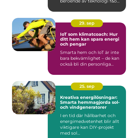
beroende av teknologi f&o...
29. sep
IoT som klimatcoach: Hur
ditt hem kan spara energi
och pengar
Smarta hem och IoT är inte
bara bekvämlighet – de kan
också bli din personliga...
25. sep
Kreativa energilösningar:
Smarta hemmagjorda sol-
och vindgeneratorer
I en tid där hållbarhet och
energimedvetenhet blir allt
viktigare kan DIY-projekt
med sol...