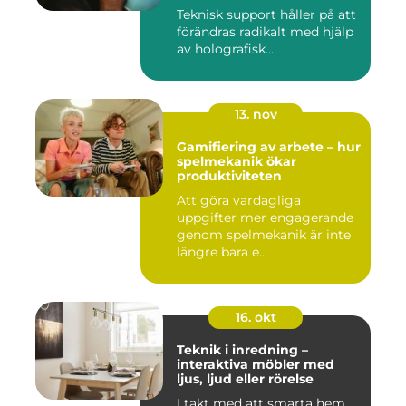
Teknisk support håller på att
förändras radikalt med hjälp
av holografisk...
13. nov
Gamifiering av arbete – hur
spelmekanik ökar
produktiviteten
Att göra vardagliga
uppgifter mer engagerande
genom spelmekanik är inte
längre bara e...
16. okt
Teknik i inredning –
interaktiva möbler med
ljus, ljud eller rörelse
I takt med att smarta hem