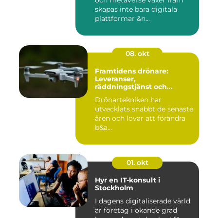
skapas inte bara digitala
plattformar &n...
08. okt
Framtidens drönare:
Leveranser,
räddningstjänst och
storskaliga
Drönartekniken har
övervakningssystem
utvecklats snabbt de senaste
åren och lovar att förändra
b&a...
01. okt
Hyr en IT-konsult i
Stockholm
I dagens digitaliserade värld
är företag i ökande grad