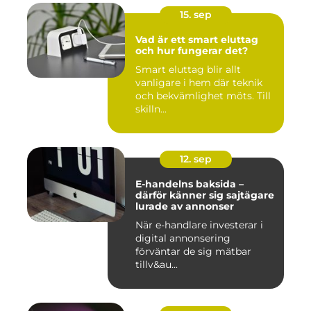
15. sep
Vad är ett smart eluttag
och hur fungerar det?
Smart eluttag blir allt
vanligare i hem där teknik
och bekvämlighet möts. Till
skilln...
12. sep
E-handelns baksida –
därför känner sig sajtägare
lurade av annonser
När e-handlare investerar i
digital annonsering
förväntar de sig mätbar
tillv&au...