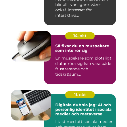
blir allt vanligare, växer
också intresset för
interaktiva...
14. okt
Så fixar du en muspekare
som inte rör sig
En muspekare som plötsligt
slutar röra sig kan vara både
frustrerande och
tidskr&aum...
11. okt
Digitala dubbla jag: AI och
personlig identitet i sociala
medier och metaverse
I takt med att sociala medier
och metaverse växer fram