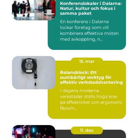
Konferenslokaler i Dalarna:
Natur, kultur och fokus i
samma paket
En konferens i Dalarna
lockar företag som vill
kombinera effektiva möten
med avkoppling, n...
15. mar
Balansblock: Ett
oumbärligt verktyg för
effektiv verkstadshantering
I dagens moderna
verkstäder ställs höga krav
på effektivitet och ergonomi
f&oum...
11. dec