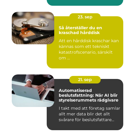
23. sep
Så återställer du en
kraschad hårddisk
Att en hårddisk kraschar kan
kännas som ett tekniskt
katastrofscenario, särskilt
om ...
21. sep
Automatiserad
beslutsfattning: När AI blir
styrelserummets rådgivare
I takt med att företag samlar
allt mer data blir det allt
svårare för beslutsfattare...