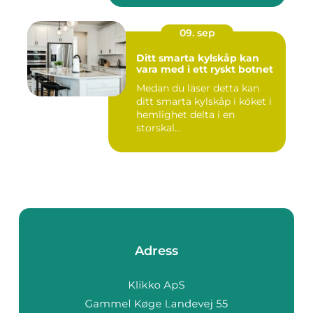
09. sep
Ditt smarta kylskåp kan
vara med i ett ryskt botnet
Medan du läser detta kan
ditt smarta kylskåp i köket i
hemlighet delta i en
storskal...
Adress