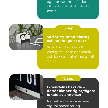
eget privat moln är det
ultimata sättet att återta
kontr...
15. sep
Vad är ett smart eluttag
och hur fungerar det?
Smart eluttag blir allt
vanligare i hem där teknik
och bekvämlighet möts. Till
skilln...
12. sep
E-handelns baksida –
därför känner sig sajtägare
lurade av annonser
När e-handlare investerar i
digital annonsering