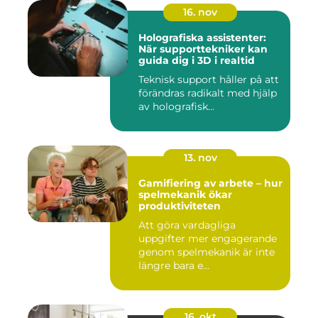
16. nov
Holografiska assistenter:
När supporttekniker kan
guida dig i 3D i realtid
Teknisk support håller på att
förändras radikalt med hjälp
av holografisk...
13. nov
Gamifiering av arbete – hur
spelmekanik ökar
produktiviteten
Att göra vardagliga
uppgifter mer engagerande
genom spelmekanik är inte
längre bara e...
16. okt