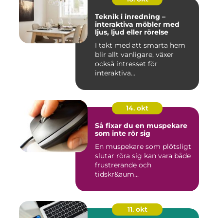
Teknik i inredning –
interaktiva möbler med
ljus, ljud eller rörelse
I takt med att smarta hem
blir allt vanligare, växer
också intresset för
interaktiva...
14. okt
Så fixar du en muspekare
som inte rör sig
En muspekare som plötsligt
slutar röra sig kan vara både
frustrerande och
tidskr&aum...
11. okt