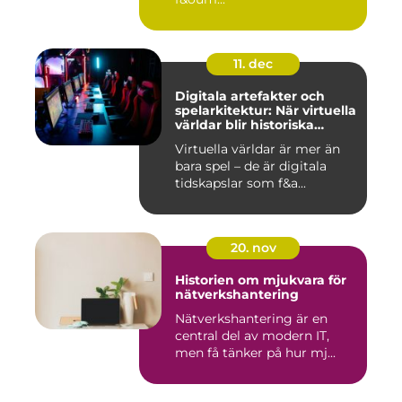
11. dec
Digitala artefakter och
spelarkitektur: När virtuella
världar blir historiska
dokument
Virtuella världar är mer än
bara spel – de är digitala
tidskapslar som f&a...
20. nov
Historien om mjukvara för
nätverkshantering
Nätverkshantering är en
central del av modern IT,
men få tänker på hur mj...