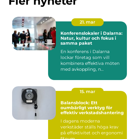
Fler nyheter
21. mar
Konferenslokaler i Dalarna:
Natur, kultur och fokus i
samma paket
En konferens i Dalarna
lockar företag som vill
kombinera effektiva möten
med avkoppling, n...
15. mar
Balansblock: Ett
oumbärligt verktyg för
effektiv verkstadshantering
I dagens moderna
verkstäder ställs höga krav
på effektivitet och ergonomi
f&oum...