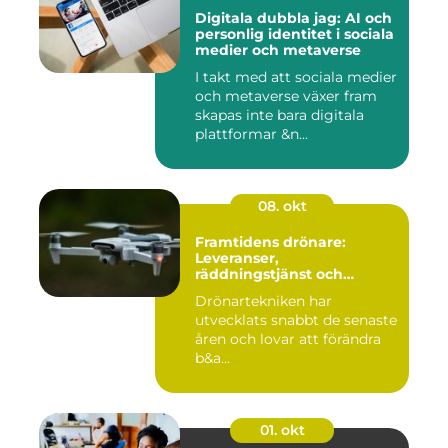
Digitala dubbla jag: AI och
personlig identitet i sociala
medier och metaverse
I takt med att sociala medier
och metaverse växer fram
skapas inte bara digitala
plattformar &n...
08. okt
Framtidens drönare:
Leveranser,
räddningstjänst och
storskaliga
Drönartekniken har
övervakningssystem
utvecklats snabbt de senaste
åren och lovar att förändra
b&a...
01. okt