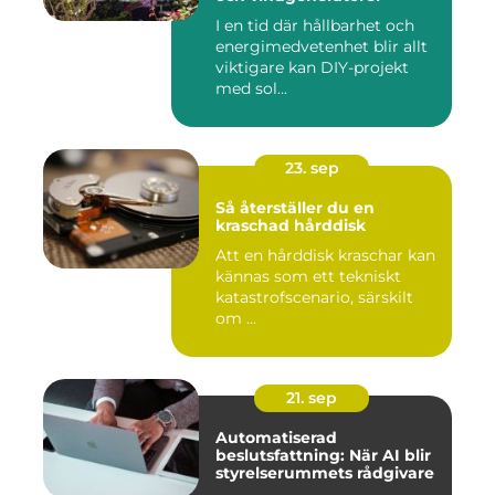
I en tid där hållbarhet och
energimedvetenhet blir allt
viktigare kan DIY-projekt
med sol...
23. sep
Så återställer du en
kraschad hårddisk
Att en hårddisk kraschar kan
kännas som ett tekniskt
katastrofscenario, särskilt
om ...
21. sep
Automatiserad
beslutsfattning: När AI blir
styrelserummets rådgivare